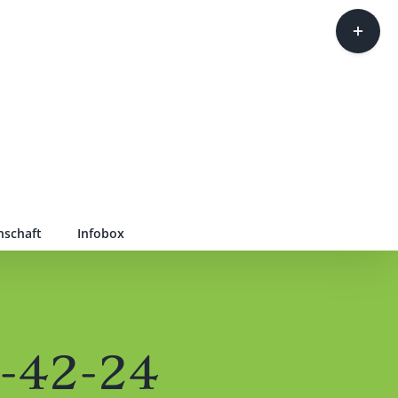
Toggle
Sliding
Bar
Area
nschaft
Infobox
-42-24