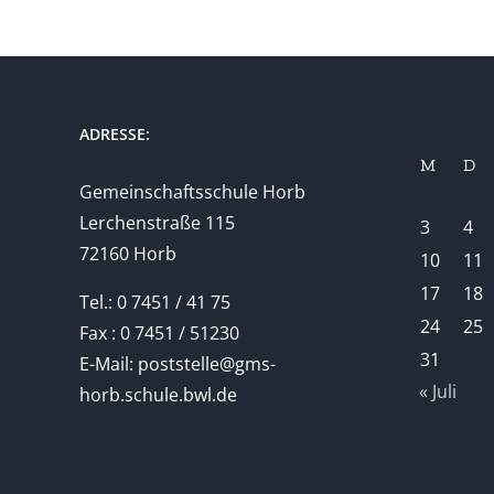
ADRESSE:
M
D
Gemeinschaftsschule Horb
Lerchenstraße 115
3
4
72160 Horb
10
11
17
18
Tel.: 0 7451 / 41 75
24
25
Fax : 0 7451 / 51230
31
E-Mail: poststelle@gms-
« Juli
horb.schule.bwl.de