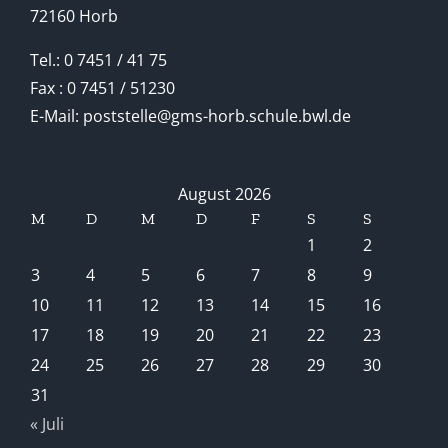
72160 Horb
Tel.: 0 7451 / 41 75
Fax : 0 7451 / 51230
E-Mail: poststelle@gms-horb.schule.bwl.de
August 2026
M
D
M
D
F
S
S
1
2
3
4
5
6
7
8
9
10
11
12
13
14
15
16
17
18
19
20
21
22
23
24
25
26
27
28
29
30
31
« Juli